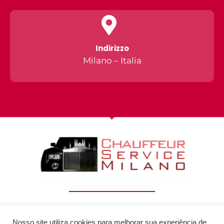
Indirizzo
Milano – Italia
+41 76 732 13 75
info@chauffeurservicemilano.com
Milano - Italia
Nosso site utiliza cookies para melhorar sua experiência de